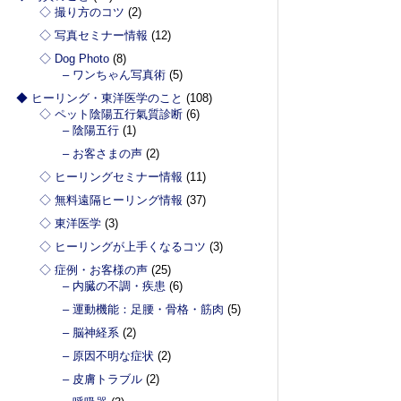
◇ 撮り方のコツ
(2)
◇ 写真セミナー情報
(12)
◇ Dog Photo
(8)
– ワンちゃん写真術
(5)
◆ ヒーリング・東洋医学のこと
(108)
◇ ペット陰陽五行氣質診断
(6)
– 陰陽五行
(1)
– お客さまの声
(2)
◇ ヒーリングセミナー情報
(11)
◇ 無料遠隔ヒーリング情報
(37)
◇ 東洋医学
(3)
◇ ヒーリングが上手くなるコツ
(3)
◇ 症例・お客様の声
(25)
– 内臓の不調・疾患
(6)
– 運動機能：足腰・骨格・筋肉
(5)
– 脳神経系
(2)
– 原因不明な症状
(2)
– 皮膚トラブル
(2)