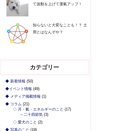
て波動を上げて運氣アップ！
知らないと大変なことも！？ 土
用とはなんぞや？
カテゴリー
◆ 新着情報
(50)
◆イベント情報
(49)
◆ メディア掲載情報
(1)
◆ コラム
(21)
◇ 月・氣・エネルギーのこと
(17)
– 二十四節気
(3)
◇ 愛犬のこと
(2)
◆ 写真のこと
(19)