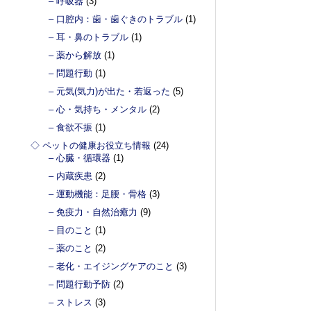
– 呼吸器
(3)
– 口腔内：歯・歯ぐきのトラブル
(1)
– 耳・鼻のトラブル
(1)
– 薬から解放
(1)
– 問題行動
(1)
– 元気(気力)が出た・若返った
(5)
– 心・気持ち・メンタル
(2)
– 食欲不振
(1)
◇ ペットの健康お役立ち情報
(24)
– 心臓・循環器
(1)
– 内蔵疾患
(2)
– 運動機能：足腰・骨格
(3)
– 免疫力・自然治癒力
(9)
– 目のこと
(1)
– 薬のこと
(2)
– 老化・エイジングケアのこと
(3)
– 問題行動予防
(2)
– ストレス
(3)