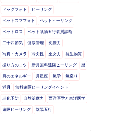
ドッグフォト
ヒーリング
ペットスマフォト
ペットヒーリング
ペットロス
ペット陰陽五行氣質診断
二十四節気
健康管理
免疫力
写真・カメラ
冷え性
巫女力
抗生物質
撮り方のコツ
新月無料遠隔ヒーリング
暦
月のエネルギー
月星座
氣学
氣巡り
満月
無料遠隔ヒーリングイベント
老化予防
自然治癒力
西洋医学と東洋医学
遠隔ヒーリング
陰陽五行