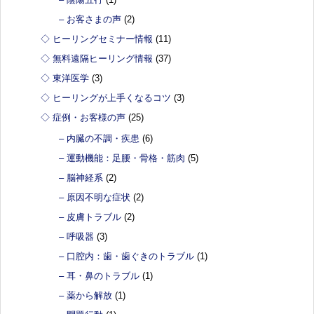
– お客さまの声
(2)
◇ ヒーリングセミナー情報
(11)
◇ 無料遠隔ヒーリング情報
(37)
◇ 東洋医学
(3)
◇ ヒーリングが上手くなるコツ
(3)
◇ 症例・お客様の声
(25)
– 内臓の不調・疾患
(6)
– 運動機能：足腰・骨格・筋肉
(5)
– 脳神経系
(2)
– 原因不明な症状
(2)
– 皮膚トラブル
(2)
– 呼吸器
(3)
– 口腔内：歯・歯ぐきのトラブル
(1)
– 耳・鼻のトラブル
(1)
– 薬から解放
(1)