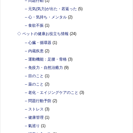
– 問題行動
(1)
– 元気(気力)が出た・若返った
(5)
– 心・気持ち・メンタル
(2)
– 食欲不振
(1)
◇ ペットの健康お役立ち情報
(24)
– 心臓・循環器
(1)
– 内蔵疾患
(2)
– 運動機能：足腰・骨格
(3)
– 免疫力・自然治癒力
(9)
– 目のこと
(1)
– 薬のこと
(2)
– 老化・エイジングケアのこと
(3)
– 問題行動予防
(2)
– ストレス
(3)
– 健康管理
(1)
– 氣巡り
(1)