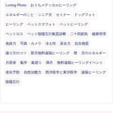
Loving Photo
おうちメディカルヒーリング
エネルギーのこと
シニア犬
セミナー
ドッグフォト
ヒーリング
ペットスマフォト
ペットヒーリング
ペットロス
ペット陰陽五行氣質診断
二十四節気
健康管理
免疫力
写真・カメラ
冷え性
巫女力
抗生物質
撮り方のコツ
新月無料遠隔ヒーリング
暦
月のエネルギー
月星座
氣学
氣巡り
満月
無料遠隔ヒーリングイベント
老化予防
自然治癒力
西洋医学と東洋医学
遠隔ヒーリング
陰陽五行