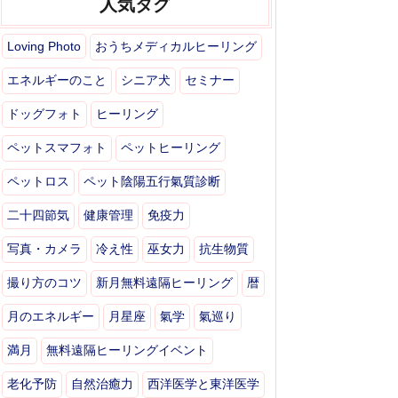
人気タグ
Loving Photo
おうちメディカルヒーリング
エネルギーのこと
シニア犬
セミナー
ドッグフォト
ヒーリング
ペットスマフォト
ペットヒーリング
ペットロス
ペット陰陽五行氣質診断
二十四節気
健康管理
免疫力
写真・カメラ
冷え性
巫女力
抗生物質
撮り方のコツ
新月無料遠隔ヒーリング
暦
月のエネルギー
月星座
氣学
氣巡り
満月
無料遠隔ヒーリングイベント
老化予防
自然治癒力
西洋医学と東洋医学