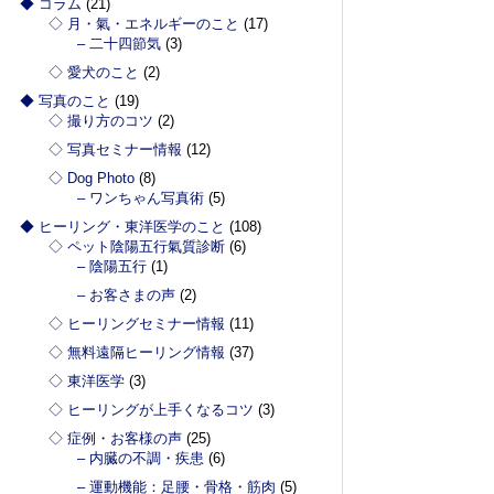
◆ コラム
(21)
◇ 月・氣・エネルギーのこと
(17)
– 二十四節気
(3)
◇ 愛犬のこと
(2)
◆ 写真のこと
(19)
◇ 撮り方のコツ
(2)
◇ 写真セミナー情報
(12)
◇ Dog Photo
(8)
– ワンちゃん写真術
(5)
◆ ヒーリング・東洋医学のこと
(108)
◇ ペット陰陽五行氣質診断
(6)
– 陰陽五行
(1)
– お客さまの声
(2)
◇ ヒーリングセミナー情報
(11)
◇ 無料遠隔ヒーリング情報
(37)
◇ 東洋医学
(3)
◇ ヒーリングが上手くなるコツ
(3)
◇ 症例・お客様の声
(25)
– 内臓の不調・疾患
(6)
– 運動機能：足腰・骨格・筋肉
(5)