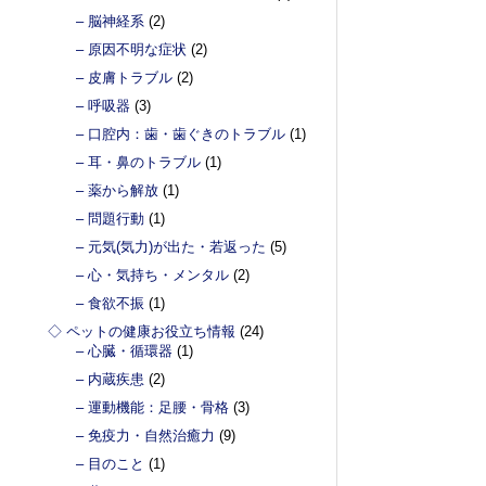
– 脳神経系
(2)
– 原因不明な症状
(2)
– 皮膚トラブル
(2)
– 呼吸器
(3)
– 口腔内：歯・歯ぐきのトラブル
(1)
– 耳・鼻のトラブル
(1)
– 薬から解放
(1)
– 問題行動
(1)
– 元気(気力)が出た・若返った
(5)
– 心・気持ち・メンタル
(2)
– 食欲不振
(1)
◇ ペットの健康お役立ち情報
(24)
– 心臓・循環器
(1)
– 内蔵疾患
(2)
– 運動機能：足腰・骨格
(3)
– 免疫力・自然治癒力
(9)
– 目のこと
(1)