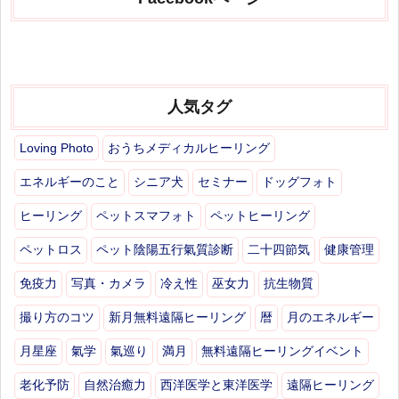
人気タグ
Loving Photo
おうちメディカルヒーリング
エネルギーのこと
シニア犬
セミナー
ドッグフォト
ヒーリング
ペットスマフォト
ペットヒーリング
ペットロス
ペット陰陽五行氣質診断
二十四節気
健康管理
免疫力
写真・カメラ
冷え性
巫女力
抗生物質
撮り方のコツ
新月無料遠隔ヒーリング
暦
月のエネルギー
月星座
氣学
氣巡り
満月
無料遠隔ヒーリングイベント
老化予防
自然治癒力
西洋医学と東洋医学
遠隔ヒーリング