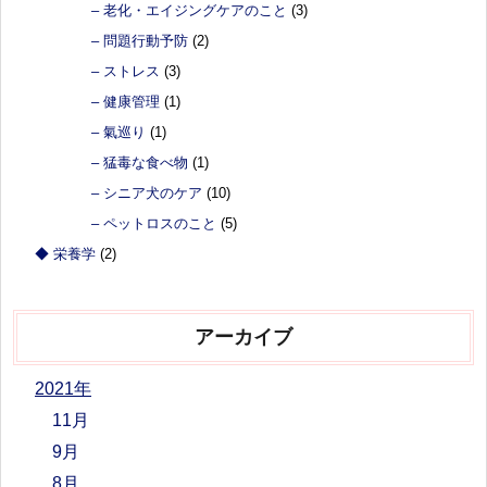
– 老化・エイジングケアのこと
(3)
– 問題行動予防
(2)
– ストレス
(3)
– 健康管理
(1)
– 氣巡り
(1)
– 猛毒な食べ物
(1)
– シニア犬のケア
(10)
– ペットロスのこと
(5)
◆ 栄養学
(2)
アーカイブ
2021年
11月
9月
8月