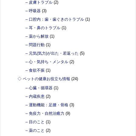
– 皮膚トラブル
(2)
– 呼吸器
(3)
– 口腔内：歯・歯ぐきのトラブル
(1)
– 耳・鼻のトラブル
(1)
– 薬から解放
(1)
– 問題行動
(1)
– 元気(気力)が出た・若返った
(5)
– 心・気持ち・メンタル
(2)
– 食欲不振
(1)
◇ ペットの健康お役立ち情報
(24)
– 心臓・循環器
(1)
– 内蔵疾患
(2)
– 運動機能：足腰・骨格
(3)
– 免疫力・自然治癒力
(9)
– 目のこと
(1)
– 薬のこと
(2)