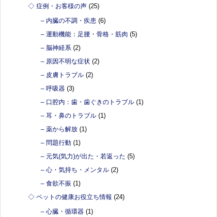
◇ 症例・お客様の声
(25)
– 内臓の不調・疾患
(6)
– 運動機能：足腰・骨格・筋肉
(5)
– 脳神経系
(2)
– 原因不明な症状
(2)
– 皮膚トラブル
(2)
– 呼吸器
(3)
– 口腔内：歯・歯ぐきのトラブル
(1)
– 耳・鼻のトラブル
(1)
– 薬から解放
(1)
– 問題行動
(1)
– 元気(気力)が出た・若返った
(5)
– 心・気持ち・メンタル
(2)
– 食欲不振
(1)
◇ ペットの健康お役立ち情報
(24)
– 心臓・循環器
(1)