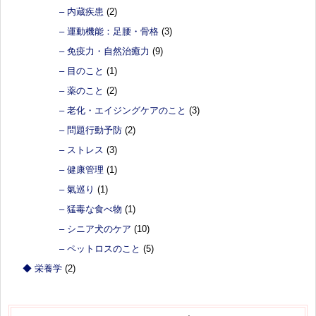
– 内蔵疾患
(2)
– 運動機能：足腰・骨格
(3)
– 免疫力・自然治癒力
(9)
– 目のこと
(1)
– 薬のこと
(2)
– 老化・エイジングケアのこと
(3)
– 問題行動予防
(2)
– ストレス
(3)
– 健康管理
(1)
– 氣巡り
(1)
– 猛毒な食べ物
(1)
– シニア犬のケア
(10)
– ペットロスのこと
(5)
◆ 栄養学
(2)