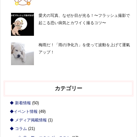
愛犬の写真、なぜか目が光る！〜フラッシュ撮影で
起こる恐い病気とカワイく撮るコツ〜
梅雨だ！「雨の浄化力」を使って波動を上げて運氣
アップ！
カテゴリー
◆ 新着情報
(50)
◆イベント情報
(49)
◆ メディア掲載情報
(1)
◆ コラム
(21)