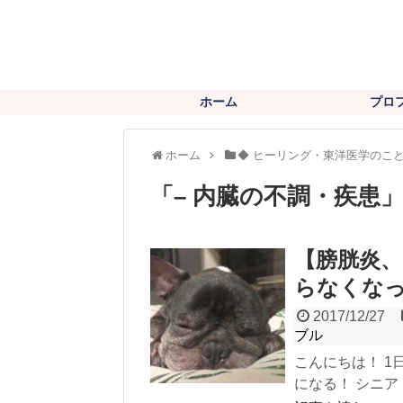
ホーム
プロ
ホーム
◆ ヒーリング・東洋医学のこ
「
– 内臓の不調・疾患
【膀胱炎
らなくな
2017/12/27
ブル
こんにちは！ 
になる！ シニア