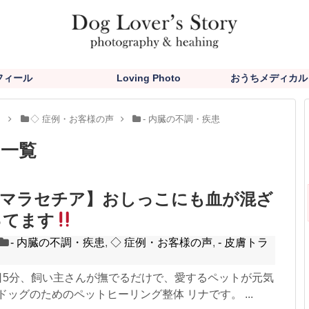
フィール
Loving Photo
おうちメディカル
と
◇ 症例・お客様の声
- 内臓の不調・疾患
」
一覧
、マラセチア】おしっこにも血が混ざ
ってます
- 内臓の不調・疾患
,
◇ 症例・お客様の声
,
- 皮膚トラ
1日5分、飼い主さんが撫でるだけで、愛するペットが元気
ドッグのためのペットヒーリング整体 リナです。 ...