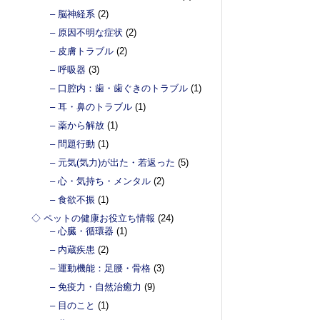
– 脳神経系
(2)
– 原因不明な症状
(2)
– 皮膚トラブル
(2)
– 呼吸器
(3)
– 口腔内：歯・歯ぐきのトラブル
(1)
– 耳・鼻のトラブル
(1)
– 薬から解放
(1)
– 問題行動
(1)
– 元気(気力)が出た・若返った
(5)
– 心・気持ち・メンタル
(2)
– 食欲不振
(1)
◇ ペットの健康お役立ち情報
(24)
– 心臓・循環器
(1)
– 内蔵疾患
(2)
– 運動機能：足腰・骨格
(3)
– 免疫力・自然治癒力
(9)
– 目のこと
(1)