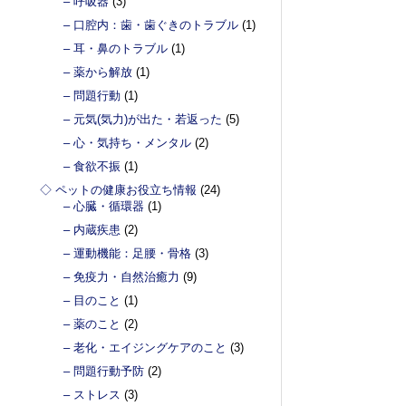
– 呼吸器
(3)
– 口腔内：歯・歯ぐきのトラブル
(1)
– 耳・鼻のトラブル
(1)
– 薬から解放
(1)
– 問題行動
(1)
– 元気(気力)が出た・若返った
(5)
– 心・気持ち・メンタル
(2)
– 食欲不振
(1)
◇ ペットの健康お役立ち情報
(24)
– 心臓・循環器
(1)
– 内蔵疾患
(2)
– 運動機能：足腰・骨格
(3)
– 免疫力・自然治癒力
(9)
– 目のこと
(1)
– 薬のこと
(2)
– 老化・エイジングケアのこと
(3)
– 問題行動予防
(2)
– ストレス
(3)