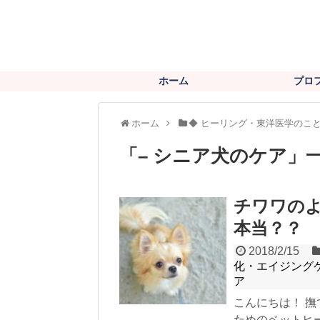
ホーム
プロ
ホーム
◆ ヒーリング・東洋医学のこ
「
– シニア犬のケア
」
チワワの
本当？？
2018/2/15
化・エイジング
ア
こんにちは！ 
ためのペットヒーリ