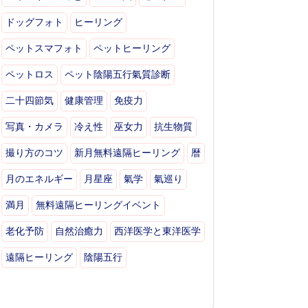
ドッグフォト
ヒーリング
ペットスマフォト
ペットヒーリング
ペットロス
ペット陰陽五行氣質診断
二十四節気
健康管理
免疫力
写真・カメラ
冷え性
巫女力
抗生物質
撮り方のコツ
新月無料遠隔ヒーリング
暦
月のエネルギー
月星座
氣学
氣巡り
満月
無料遠隔ヒーリングイベント
老化予防
自然治癒力
西洋医学と東洋医学
遠隔ヒーリング
陰陽五行