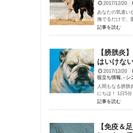
2017/12/20
あなたの気遣いが
撫でるだけで、愛
記事を読む
【膀胱炎
はいけな
2017/12/20
役立ち情報
,
- 
人間もなる膀胱
にちは！ 1日5分
記事を読む
【免疫＆足