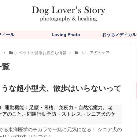
フィール
Loving Photo
おうちメディカル
と
◇ ペットの健康お役立ち情報
- シニア犬のケア
一覧
ような超小型犬、散歩はいらないって
- 運動機能：足腰・骨格
,
- 免疫力・自然治癒力
,
- 老
ケアのこと
,
- 問題行動予防
,
- ストレス
,
- シニア犬のケ
撫でる東洋医学のチカラで一緒に元気になる！ シニア犬の
ング整体 りなです！ ...