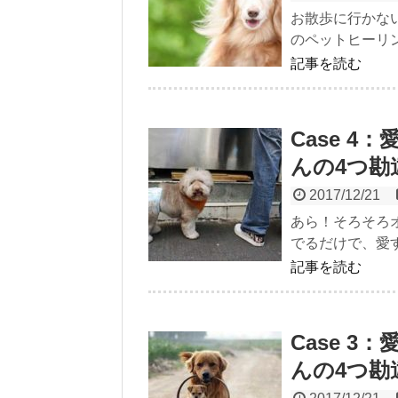
お散歩に行かな
のペットヒーリン
記事を読む
Case 
んの4つ勘
2017/12/21
あら！そろそろオ
でるだけで、愛す
記事を読む
Case 
んの4つ勘