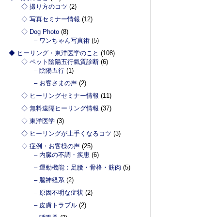
◇ 撮り方のコツ
(2)
◇ 写真セミナー情報
(12)
◇ Dog Photo
(8)
– ワンちゃん写真術
(5)
◆ ヒーリング・東洋医学のこと
(108)
◇ ペット陰陽五行氣質診断
(6)
– 陰陽五行
(1)
– お客さまの声
(2)
◇ ヒーリングセミナー情報
(11)
◇ 無料遠隔ヒーリング情報
(37)
◇ 東洋医学
(3)
◇ ヒーリングが上手くなるコツ
(3)
◇ 症例・お客様の声
(25)
– 内臓の不調・疾患
(6)
– 運動機能：足腰・骨格・筋肉
(5)
– 脳神経系
(2)
– 原因不明な症状
(2)
– 皮膚トラブル
(2)