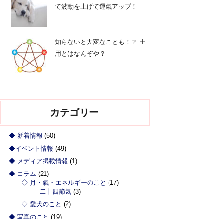
て波動を上げて運氣アップ！
知らないと大変なことも！？ 土
用とはなんぞや？
カテゴリー
◆ 新着情報
(50)
◆イベント情報
(49)
◆ メディア掲載情報
(1)
◆ コラム
(21)
◇ 月・氣・エネルギーのこと
(17)
– 二十四節気
(3)
◇ 愛犬のこと
(2)
◆ 写真のこと
(19)