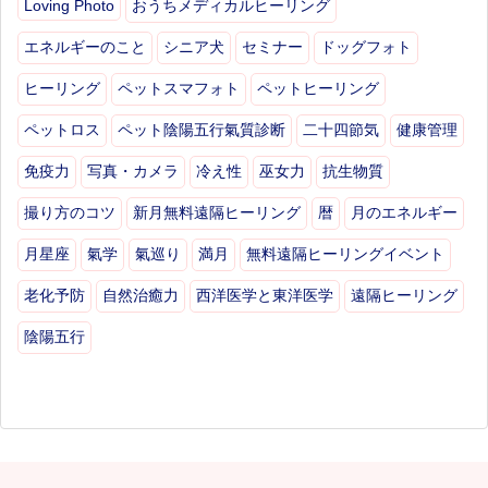
Loving Photo
おうちメディカルヒーリング
エネルギーのこと
シニア犬
セミナー
ドッグフォト
ヒーリング
ペットスマフォト
ペットヒーリング
ペットロス
ペット陰陽五行氣質診断
二十四節気
健康管理
免疫力
写真・カメラ
冷え性
巫女力
抗生物質
撮り方のコツ
新月無料遠隔ヒーリング
暦
月のエネルギー
月星座
氣学
氣巡り
満月
無料遠隔ヒーリングイベント
老化予防
自然治癒力
西洋医学と東洋医学
遠隔ヒーリング
陰陽五行