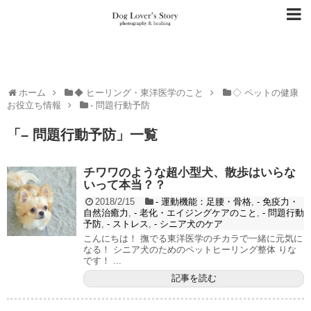
ホーム
◆ ヒーリング・東洋医学のこと
◇ ペットの健康
お役立ち情報
- 問題行動予防
「
– 問題行動予防
」
一覧
チワワのような超小型犬、散歩はいらな
いって本当？？
2018/2/15
- 運動機能：足腰・骨格
,
- 免疫力・
自然治癒力
,
- 老化・エイジングケアのこと
,
- 問題行動
予防
,
- ストレス
,
- シニア犬のケア
こんにちは！ 撫でる東洋医学のチカラで一緒に元気に
なる！ シニア犬のためのペットヒーリング整体 りな
です！ ...
記事を読む