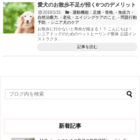
愛犬のお散歩不足が招く6つのデメリット
2018/1/15
- 運動機能：足腰・骨格
,
- 免疫力・
自然治癒力
,
- 老化・エイジングケアのこと
,
- 問題行動
予防
,
- シニア犬のケア
お散歩に行かないと寿命が縮まる！？ こんにちは！
シニアドッグのためのペットヒーリング整体 公認イン
ストラクタ...
記事を読む
新着記事