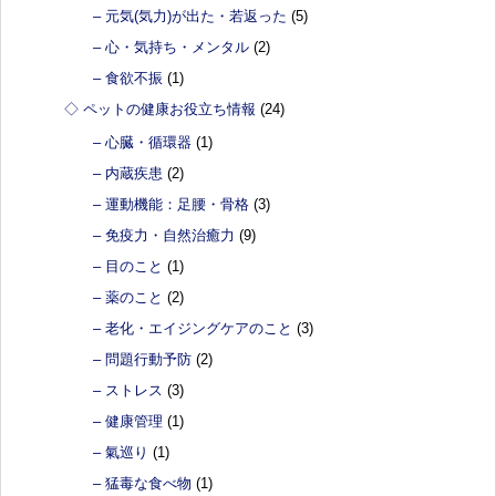
– 元気(気力)が出た・若返った
(5)
– 心・気持ち・メンタル
(2)
– 食欲不振
(1)
◇ ペットの健康お役立ち情報
(24)
– 心臓・循環器
(1)
– 内蔵疾患
(2)
– 運動機能：足腰・骨格
(3)
– 免疫力・自然治癒力
(9)
– 目のこと
(1)
– 薬のこと
(2)
– 老化・エイジングケアのこと
(3)
– 問題行動予防
(2)
– ストレス
(3)
– 健康管理
(1)
– 氣巡り
(1)
– 猛毒な食べ物
(1)