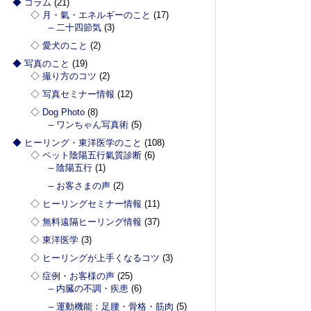
◆ コラム
(21)
◇ 月・氣・エネルギーのこと
(17)
– 二十四節気
(3)
◇ 愛犬のこと
(2)
◆ 写真のこと
(19)
◇ 撮り方のコツ
(2)
◇ 写真セミナー情報
(12)
◇ Dog Photo
(8)
– ワンちゃん写真術
(5)
◆ ヒーリング・東洋医学のこと
(108)
◇ ペット陰陽五行氣質診断
(6)
– 陰陽五行
(1)
– お客さまの声
(2)
◇ ヒーリングセミナー情報
(11)
◇ 無料遠隔ヒーリング情報
(37)
◇ 東洋医学
(3)
◇ ヒーリングが上手くなるコツ
(3)
◇ 症例・お客様の声
(25)
– 内臓の不調・疾患
(6)
– 運動機能：足腰・骨格・筋肉
(5)