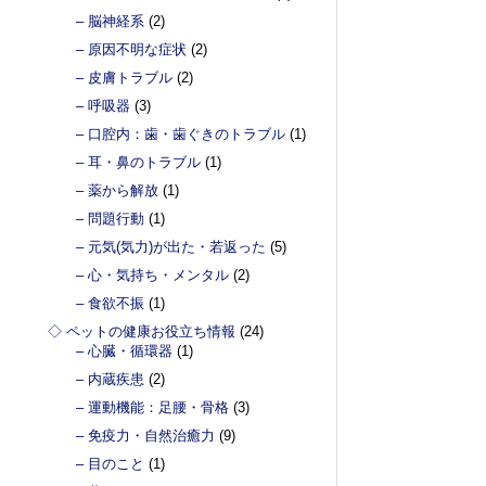
– 脳神経系
(2)
– 原因不明な症状
(2)
– 皮膚トラブル
(2)
– 呼吸器
(3)
– 口腔内：歯・歯ぐきのトラブル
(1)
– 耳・鼻のトラブル
(1)
– 薬から解放
(1)
– 問題行動
(1)
– 元気(気力)が出た・若返った
(5)
– 心・気持ち・メンタル
(2)
– 食欲不振
(1)
◇ ペットの健康お役立ち情報
(24)
– 心臓・循環器
(1)
– 内蔵疾患
(2)
– 運動機能：足腰・骨格
(3)
– 免疫力・自然治癒力
(9)
– 目のこと
(1)