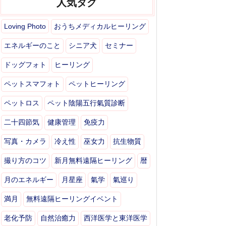
人気タグ
Loving Photo
おうちメディカルヒーリング
エネルギーのこと
シニア犬
セミナー
ドッグフォト
ヒーリング
ペットスマフォト
ペットヒーリング
ペットロス
ペット陰陽五行氣質診断
二十四節気
健康管理
免疫力
写真・カメラ
冷え性
巫女力
抗生物質
撮り方のコツ
新月無料遠隔ヒーリング
暦
月のエネルギー
月星座
氣学
氣巡り
満月
無料遠隔ヒーリングイベント
老化予防
自然治癒力
西洋医学と東洋医学