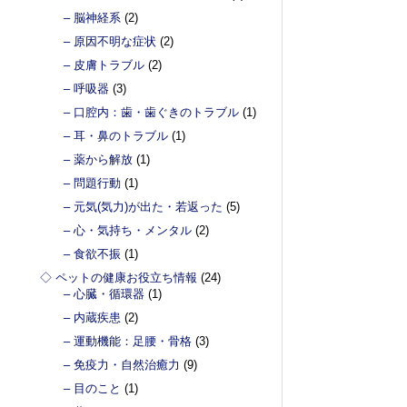
– 脳神経系
(2)
– 原因不明な症状
(2)
– 皮膚トラブル
(2)
– 呼吸器
(3)
– 口腔内：歯・歯ぐきのトラブル
(1)
– 耳・鼻のトラブル
(1)
– 薬から解放
(1)
– 問題行動
(1)
– 元気(気力)が出た・若返った
(5)
– 心・気持ち・メンタル
(2)
– 食欲不振
(1)
◇ ペットの健康お役立ち情報
(24)
– 心臓・循環器
(1)
– 内蔵疾患
(2)
– 運動機能：足腰・骨格
(3)
– 免疫力・自然治癒力
(9)
– 目のこと
(1)