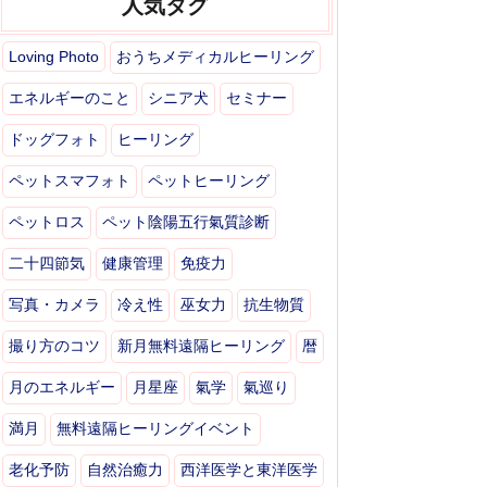
人気タグ
Loving Photo
おうちメディカルヒーリング
エネルギーのこと
シニア犬
セミナー
ドッグフォト
ヒーリング
ペットスマフォト
ペットヒーリング
ペットロス
ペット陰陽五行氣質診断
二十四節気
健康管理
免疫力
写真・カメラ
冷え性
巫女力
抗生物質
撮り方のコツ
新月無料遠隔ヒーリング
暦
月のエネルギー
月星座
氣学
氣巡り
満月
無料遠隔ヒーリングイベント
老化予防
自然治癒力
西洋医学と東洋医学