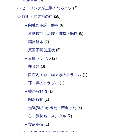
◇ ヒーリングが上手くなるコツ
(3)
◇ 症例・お客様の声
(25)
– 内臓の不調・疾患
(6)
– 運動機能：足腰・骨格・筋肉
(5)
– 脳神経系
(2)
– 原因不明な症状
(2)
– 皮膚トラブル
(2)
– 呼吸器
(3)
– 口腔内：歯・歯ぐきのトラブル
(1)
– 耳・鼻のトラブル
(1)
– 薬から解放
(1)
– 問題行動
(1)
– 元気(気力)が出た・若返った
(5)
– 心・気持ち・メンタル
(2)
– 食欲不振
(1)