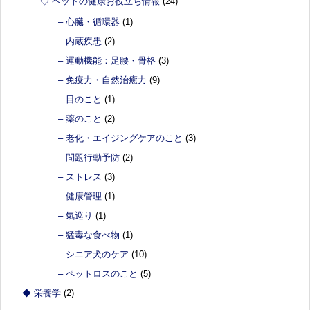
◇ ペットの健康お役立ち情報
(24)
– 心臓・循環器
(1)
– 内蔵疾患
(2)
– 運動機能：足腰・骨格
(3)
– 免疫力・自然治癒力
(9)
– 目のこと
(1)
– 薬のこと
(2)
– 老化・エイジングケアのこと
(3)
– 問題行動予防
(2)
– ストレス
(3)
– 健康管理
(1)
– 氣巡り
(1)
– 猛毒な食べ物
(1)
– シニア犬のケア
(10)
– ペットロスのこと
(5)
◆ 栄養学
(2)