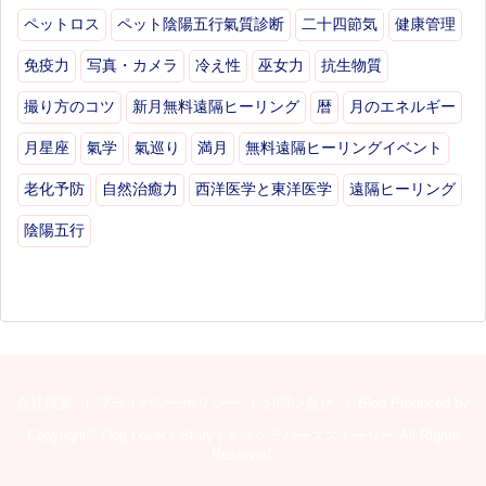
ペットロス
ペット陰陽五行氣質診断
二十四節気
健康管理
免疫力
写真・カメラ
冷え性
巫女力
抗生物質
撮り方のコツ
新月無料遠隔ヒーリング
暦
月のエネルギー
月星座
氣学
氣巡り
満月
無料遠隔ヒーリングイベント
老化予防
自然治癒力
西洋医学と東洋医学
遠隔ヒーリング
陰陽五行
会社概要
プライバシーポリシー
お問い合せ
Blog Produced by
Copyright©
Dog Lover's Story | ドッグラバーズストーリー
All Rights
Reserved.