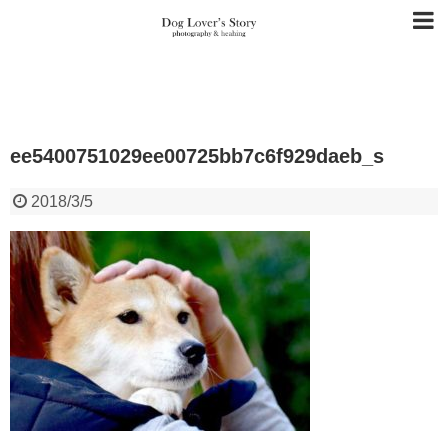
ee5400751029ee00725bb7c6f929daeb_s
2018/3/5