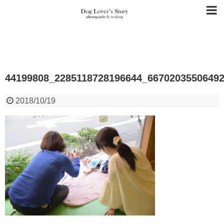
44199808_2285118728196644_6670203550649
2018/10/19