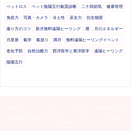
ペットロス
ペット陰陽五行氣質診断
二十四節気
健康管理
免疫力
写真・カメラ
冷え性
巫女力
抗生物質
撮り方のコツ
新月無料遠隔ヒーリング
暦
月のエネルギー
月星座
氣学
氣巡り
満月
無料遠隔ヒーリングイベント
老化予防
自然治癒力
西洋医学と東洋医学
遠隔ヒーリング
陰陽五行
会社概要
プライバシーポリシー
お問い合せ
Blog Produced by
Copyright©
Dog Lover's Story | ドッグラバーズストーリー
All Rights
Reserved.