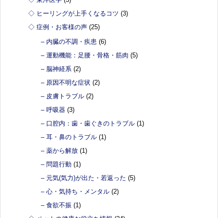
◇ ヒーリングが上手くなるコツ
(3)
◇ 症例・お客様の声
(25)
– 内臓の不調・疾患
(6)
– 運動機能：足腰・骨格・筋肉
(5)
– 脳神経系
(2)
– 原因不明な症状
(2)
– 皮膚トラブル
(2)
– 呼吸器
(3)
– 口腔内：歯・歯ぐきのトラブル
(1)
– 耳・鼻のトラブル
(1)
– 薬から解放
(1)
– 問題行動
(1)
– 元気(気力)が出た・若返った
(5)
– 心・気持ち・メンタル
(2)
– 食欲不振
(1)