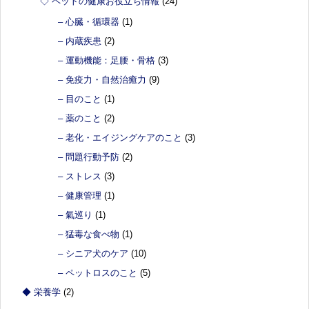
◇ ペットの健康お役立ち情報
(24)
– 心臓・循環器
(1)
– 内蔵疾患
(2)
– 運動機能：足腰・骨格
(3)
– 免疫力・自然治癒力
(9)
– 目のこと
(1)
– 薬のこと
(2)
– 老化・エイジングケアのこと
(3)
– 問題行動予防
(2)
– ストレス
(3)
– 健康管理
(1)
– 氣巡り
(1)
– 猛毒な食べ物
(1)
– シニア犬のケア
(10)
– ペットロスのこと
(5)
◆ 栄養学
(2)