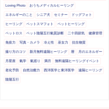
Loving Photo
おうちメディカルヒーリング
エネルギーのこと
シニア犬
セミナー
ドッグフォト
ヒーリング
ペットスマフォト
ペットヒーリング
ペットロス
ペット陰陽五行氣質診断
二十四節気
健康管理
免疫力
写真・カメラ
冷え性
巫女力
抗生物質
撮り方のコツ
新月無料遠隔ヒーリング
暦
月のエネルギー
月星座
氣学
氣巡り
満月
無料遠隔ヒーリングイベント
老化予防
自然治癒力
西洋医学と東洋医学
遠隔ヒーリング
陰陽五行