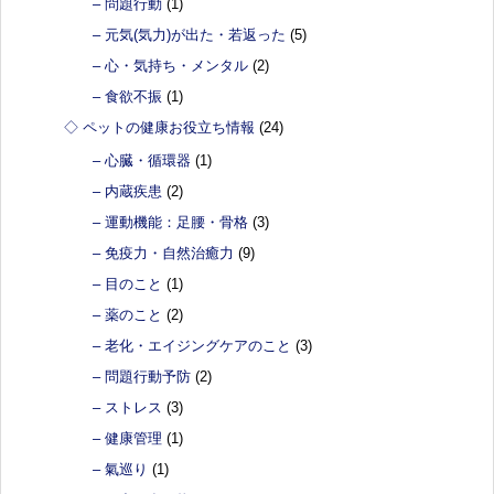
– 問題行動
(1)
– 元気(気力)が出た・若返った
(5)
– 心・気持ち・メンタル
(2)
– 食欲不振
(1)
◇ ペットの健康お役立ち情報
(24)
– 心臓・循環器
(1)
– 内蔵疾患
(2)
– 運動機能：足腰・骨格
(3)
– 免疫力・自然治癒力
(9)
– 目のこと
(1)
– 薬のこと
(2)
– 老化・エイジングケアのこと
(3)
– 問題行動予防
(2)
– ストレス
(3)
– 健康管理
(1)
– 氣巡り
(1)