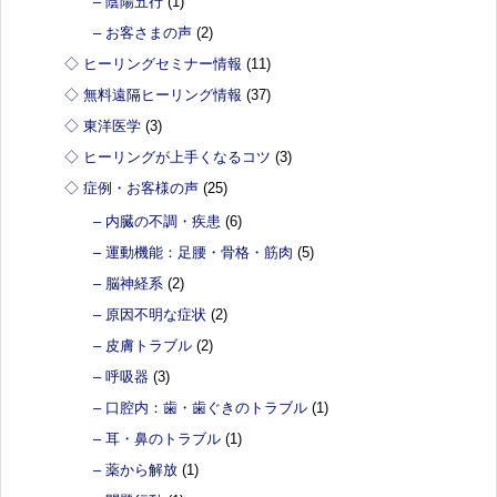
– 陰陽五行
(1)
– お客さまの声
(2)
◇ ヒーリングセミナー情報
(11)
◇ 無料遠隔ヒーリング情報
(37)
◇ 東洋医学
(3)
◇ ヒーリングが上手くなるコツ
(3)
◇ 症例・お客様の声
(25)
– 内臓の不調・疾患
(6)
– 運動機能：足腰・骨格・筋肉
(5)
– 脳神経系
(2)
– 原因不明な症状
(2)
– 皮膚トラブル
(2)
– 呼吸器
(3)
– 口腔内：歯・歯ぐきのトラブル
(1)
– 耳・鼻のトラブル
(1)
– 薬から解放
(1)